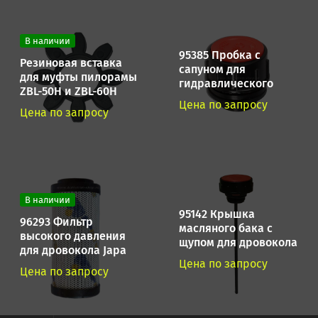
В наличии
95385 Пробка с
Резиновая вставка
сапуном для
для муфты пилорамы
гидравлического
ZBL-50H и ZBL-60H
бака дровокола Japa
Цена по запросу
Цена по запросу
В наличии
95142 Крышка
96293 Фильтр
масляного бака с
высокого давления
щупом для дровокола
для дровокола Japa
Japa 355
Цена по запросу
395 и Japa 405
Цена по запросу