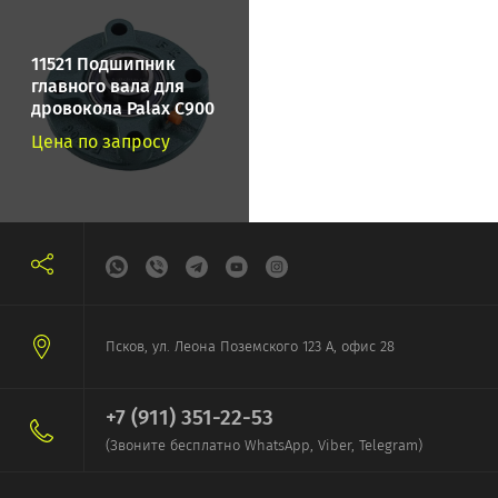
11521 Подшипник
главного вала для
дровокола Palax С900
и Palax C1000
Цена по запросу
Псков, ул. Леона Поземского 123 А, офис 28
+7 (911) 351-22-53
(Звоните бесплатно WhatsApp, Viber, Telegram)