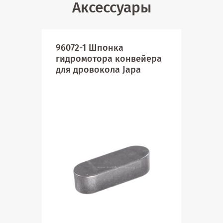
Аксессуары
96072-1 Шпонка
415
гидромотора конвейера
гид
для дровокола Japa
Hid
Jap