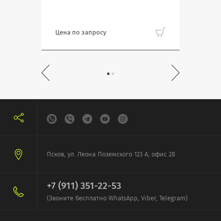
Цена по запросу
Цена
Псков, ул. Леона Поземского 123 А, офис 28
+7 (911) 351-22-53
(Звоните бесплатно WhatsApp, Viber, Telegram)