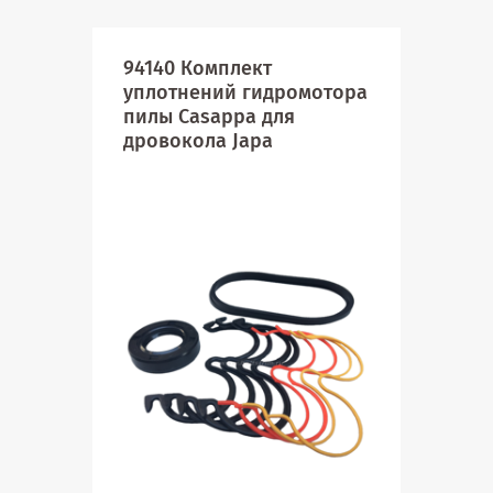
94140 Комплект
941
уплотнений гидромотора
выс
пилы Casappa для
гид
дровокола Japa
Cas
Jap