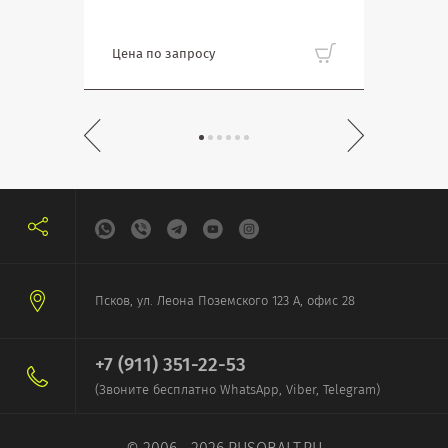
Цена по запросу
Цена
Псков, ул. Леона Поземского 123 А, офис 28
+7 (911) 351-22-53
(Звоните бесплатно WhatsApp, Viber, Telegram)